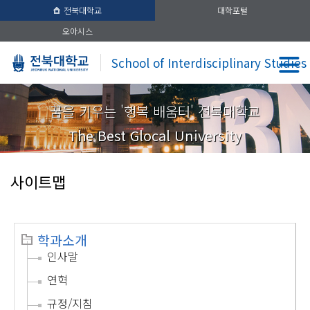
전북대학교
대학포털
오아시스
School of Interdisciplinary Studies
꿈을 키우는 '행복 배움터' 전북대학교
The Best Glocal University
사이트맵
학과소개
인사말
연혁
규정/지침