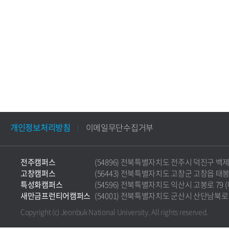
개인정보처리방침
이메일무단수집거부
전주캠퍼스
(54896) 전북특별자치도 전주시 덕진구 백제대로 5
고창캠퍼스
(56443) 전북특별자치도 고창군 고창읍 태봉로 36
특성화캠퍼스
(54596) 전북특별자치도 익산시 고봉로 79 (마동)
새만금프런티어캠퍼스
(54001) 전북특별자치도 군산시 산단남북로 177 
Copyright (c) Jeonbuk National University.
All rights reserved.