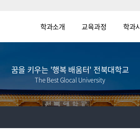
학과소개
교육과정
학과
메뉴1-1
메뉴2-1
메뉴3-1
메뉴1-2
메뉴2-2
메뉴3-2
꿈을 키우는 '행복 배움터' 전북대학교
The Best Glocal University